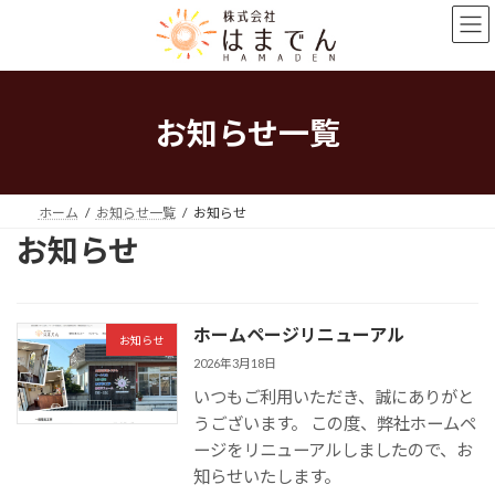
コ
ナ
ン
ビ
テ
ゲ
ン
ー
ツ
シ
お知らせ一覧
へ
ョ
ス
ン
キ
に
ホーム
お知らせ一覧
お知らせ
ッ
移
お知らせ
プ
動
ホームページリニューアル
お知らせ
2026年3月18日
いつもご利用いただき、誠にありがと
うございます。 この度、弊社ホームペ
ージをリニューアルしましたので、お
知らせいたします。